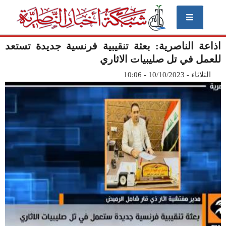
Skip
to
main
اذاعة الناصرية: بعثة تنقيبية فرنسية جديدة تستعد
content
للعمل في تل صليبيات الاثاري
الثلاثاء - 10/10/2023 - 10:06